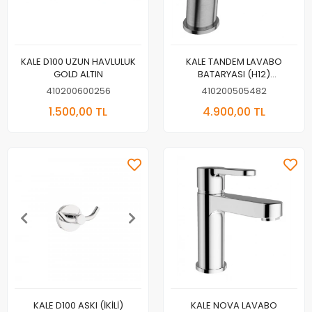
KALE D100 UZUN HAVLULUK
KALE TANDEM LAVABO
GOLD ALTIN
BATARYASI (H12)
FIRÇALANMIŞ NİKEL
410200600256
410200505482
1.500,00 TL
4.900,00 TL
KALE D100 ASKI (İKİLİ)
KALE NOVA LAVABO