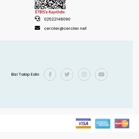
02522148090
cerciler@cerciler.net
Bizi Takip Edin