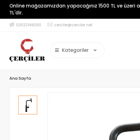
Online mağazamızdan yapacağınız 1500 TL ve üzeri alışve
TL'dir.
02522148090
cerciler@cerciler.net
Kategoriler
Ana Sayfa