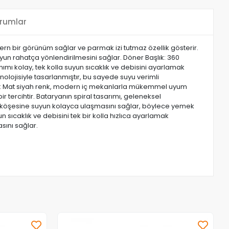
rumlar
ern bir görünüm sağlar ve parmak izi tutmaz özellik gösterir.
, suyun rahatça yönlendirilmesini sağlar. Döner Başlık: 360
nımı kolay, tek kolla suyun sıcaklık ve debisini ayarlamak
lojisiyle tasarlanmıştır, bu sayede suyu verimli
 Renk: Mat siyah renk, modern iç mekanlarla mükemmel uyum
 tercihtir. Bataryanın spiral tasarımı, geleneksel
her köşesine suyun kolayca ulaşmasını sağlar, böylece yemek
un sıcaklık ve debisini tek bir kolla hızlıca ayarlamak
sını sağlar.