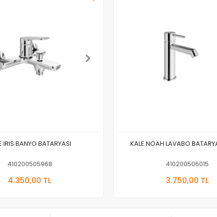
E IRIS BANYO BATARYASI
KALE NOAH LAVABO BATARY
410200505968
410200506015
4.350,00 TL
3.750,00 TL