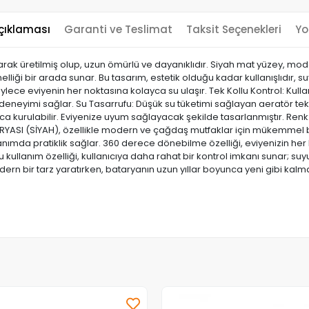
çıklaması
Garanti ve Teslimat
Taksit Seçenekleri
Yo
arak üretilmiş olup, uzun ömürlü ve dayanıklıdır. Siyah mat yüzey, mod
iyonelliği bir arada sunar. Bu tasarım, estetik olduğu kadar kullanışlıdır
lece eviyenin her noktasına kolayca su ulaşır. Tek Kollu Kontrol: Kulla
neyimi sağlar. Su Tasarrufu: Düşük su tüketimi sağlayan aeratör tekno
olayca kurulabilir. Eviyenize uyum sağlayacak şekilde tasarlanmıştır.
ARYASI (SİYAH), özellikle modern ve çağdaş mutfaklar için mükemmel bir
llanımda pratiklik sağlar. 360 derece dönebilme özelliği, eviyenizin 
lu kullanım özelliği, kullanıcıya daha rahat bir kontrol imkanı sunar; suy
bir tarz yaratırken, bataryanın uzun yıllar boyunca yeni gibi kalma