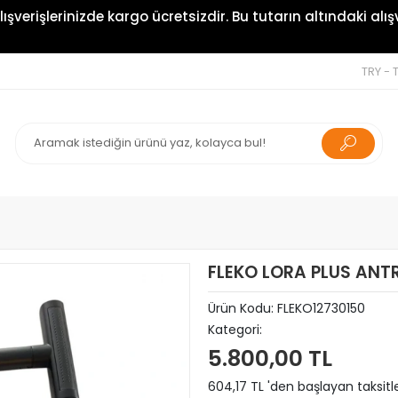
rişlerinizde kargo ücretsizdir. Bu tutarın altındaki alışve
TRY - T
FLEKO LORA PLUS ANT
Ürün Kodu:
FLEKO12730150
Kategori:
5.800,00 TL
604,17 TL 'den başlayan taksitl