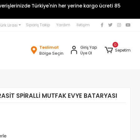
rişlerinizde Türkiye'nin her yerine kargo ücreti 85
ürk Lirası
Sipariş Takip
Yardım
İletişim
0
Teslimat
Giriş Yap
Sepetim
Bölge Seçin
Üye Ol
RASİT SPİRALLİ MUTFAK EVYE BATARYASI
erle