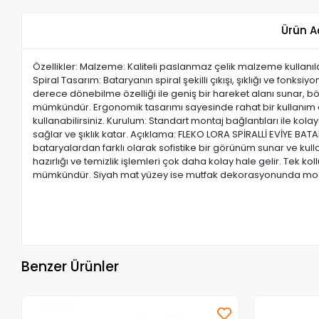
Ürün A
Özellikler: Malzeme: Kaliteli paslanmaz çelik malzeme kullanıl
Spiral Tasarım: Bataryanın spiral şekilli çıkışı, şıklığı ve fonks
derece dönebilme özelliği ile geniş bir hareket alanı sunar, böy
mümkündür. Ergonomik tasarımı sayesinde rahat bir kullanım de
kullanabilirsiniz. Kurulum: Standart montaj bağlantıları ile k
sağlar ve şıklık katar. Açıklama: FLEKO LORA SPİRALLİ EVİYE BAT
bataryalardan farklı olarak sofistike bir görünüm sunar ve ku
hazırlığı ve temizlik işlemleri çok daha kolay hale gelir. Tek kol
mümkündür. Siyah mat yüzey ise mutfak dekorasyonunda modern 
Benzer Ürünler