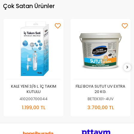
Çok Satan Ürünler
KALE YENİ 3/6 L. İÇ TAKIM
FİLLİ BOYA SUTUT UV EXTRA
KUTULU
20 KG.
410200700044
BETEK101-4UV
1.199,00 TL
3.700,00 TL